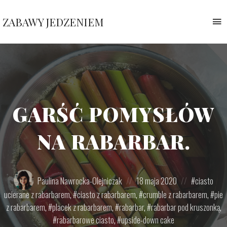
ZABAWY JEDZENIEM
T
n
Pauliny
Nawrockiej
GARŚĆ POMYSŁÓW
NA RABARBAR.
Posted
Posted
Posted
Paulina Nawrocka-Olejniczak
18 maja 2020
ciasto
by:
on
in:
ucierane z rabarbarem
,
ciasto z rabarbarem
,
crumble z rabarbarem
,
pie
z rabarbarem
,
placek z rabarbarem
,
rabarbar
,
rabarbar pod kruszonką
,
rabarbarowe ciasto
,
upside-down cake