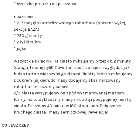
* łyżeczka proszku do pieczenia
nadzienie:
* 2-3 łodygi skarmelizowanego rabarbaru (opisane wyżej,
sekcja BAZA)
* 250 g ricotty
* 2 łyżki cukru
* jajko
Wszystkie składniki na ciasto miksujemy przez ok. 2 minuty
(uwaga, trochę pyli!). Powstanie coś, co będzie wyglądać jak
bułka tarta z większymi grudkami. Ricottę krótko miksujemy
z cukrem i jajkiem, do masy dodajemy skarmelizowany
rabarbar i mieszamy całość.
2/3 ciasta wysypujemy na spód wysmarowanej masłem
formy, na to wykładamy masę z ricottą i posypujemy resztą
ciasta. Pieczemy 40 minut w 180 stopniach. Połączenie
kruchego ciasta i masy serniczkowej, rewelacja!
CO JESZCZE?