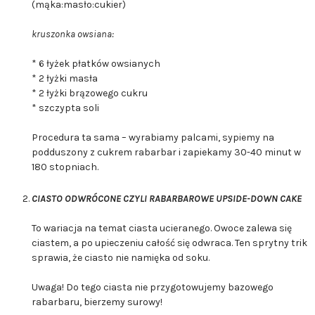
(mąka:masło:cukier)
kruszonka owsiana:
* 6 łyżek płatków owsianych
* 2 łyżki masła
* 2 łyżki brązowego cukru
* szczypta soli
Procedura ta sama – wyrabiamy palcami, sypiemy na
podduszony z cukrem rabarbar i zapiekamy 30-40 minut w
180 stopniach.
CIASTO ODWRÓCONE CZYLI RABARBAROWE UPSIDE-DOWN CAKE
To wariacja na temat ciasta ucieranego. Owoce zalewa się
ciastem, a po upieczeniu całość się odwraca. Ten sprytny trik
sprawia, że ciasto nie namięka od soku.
Uwaga! Do tego ciasta nie przygotowujemy bazowego
rabarbaru, bierzemy surowy!