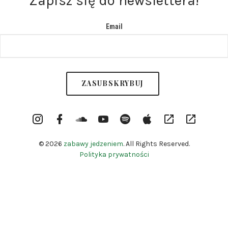
Zapisz się do newslettera!
Email
Instargram
Facebook
Soundcloud
YouTube
Spotify
itunes
RSS
Patronite
Profile
Channel
© 2026
zabawy jedzeniem
. All Rights Reserved.
Polityka prywatności