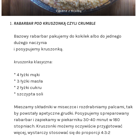
sypane z ricottą
RABARBAR POD KRUSZONKĄ CZYLI CRUMBLE
Bazowy rabarbar pakujemy do kokilek albo do jednego
dużego naczynia
i posypujemy kruszonką.
kruszonka klasyczna:
* 4 łyżki mąki
* 3 łyżki masła
* 2 łyżki cukru
* szczypta soli
Mieszamy składniki w miseczce i rozdrabniamy palcami, tak
by powstały apetyczne grudki. Posypujemy spreparowany
rabarbar i zapiekamy w piekarniku 30-40 minut w 180
stopniach. Kruszonki możemy oczywiście przygotować
więcej, wystarczy stosować się do proporcji 4:3:2