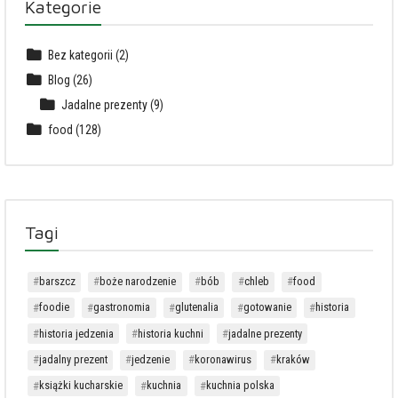
Kategorie
Bez kategorii
(2)
Blog
(26)
Jadalne prezenty
(9)
food
(128)
Tagi
barszcz
boże narodzenie
bób
chleb
food
foodie
gastronomia
glutenalia
gotowanie
historia
historia jedzenia
historia kuchni
jadalne prezenty
jadalny prezent
jedzenie
koronawirus
kraków
książki kucharskie
kuchnia
kuchnia polska