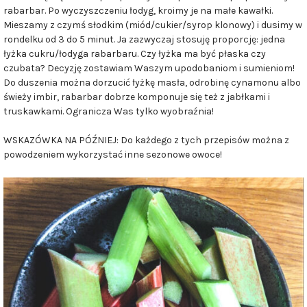
rabarbar. Po wyczyszczeniu łodyg, kroimy je na małe kawałki.
Mieszamy z czymś słodkim (miód/cukier/syrop klonowy) i dusimy w
rondelku od 3 do 5 minut. Ja zazwyczaj stosuję proporcję: jedna
łyżka cukru/łodyga rabarbaru. Czy łyżka ma być płaska czy
czubata? Decyzję zostawiam Waszym upodobaniom i sumieniom!
Do duszenia można dorzucić łyżkę masła, odrobinę cynamonu albo
świeży imbir, rabarbar dobrze komponuje się też z jabłkami i
truskawkami. Ogranicza Was tylko wyobraźnia!
WSKAZÓWKA NA PÓŹNIEJ: Do każdego z tych przepisów można z
powodzeniem wykorzystać inne sezonowe owoce!