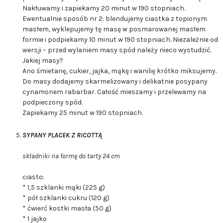
Nakłuwamy i zapiekamy 20 minut w 190 stopniach.
Ewentualnie sposób nr 2: blendujemy ciastka z topionym
masłem, wyklepujemy tę masę w posmarowanej masłem
formie i podpiekamy 10 minut w 190 stopniach. Niezależnie od
wersji – przed wylaniem masy spód należy nieco wystudzić.
Jakiej masy?
Ano śmietanę, cukier, jajka, mąkę i wanilię krótko miksujemy.
Do masy dodajemy skarmelizowany i delikatnie posypany
cynamonem rabarbar. Całość mieszamy i przelewamy na
podpieczony spód.
Zapiekamy 25 minut w 190 stopniach.
SYPANY PLACEK Z RICOTTĄ
składniki na formę do tarty 24 cm
ciasto:
* 1,5 szklanki mąki (225 g)
* pół szklanki cukru (120 g)
* ćwierć kostki masła (50 g)
* 1 jajko