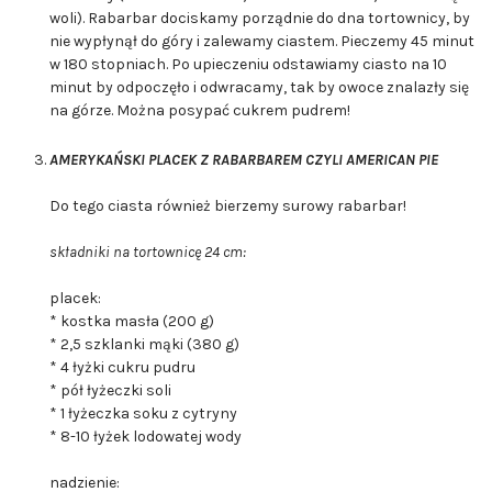
woli). Rabarbar dociskamy porządnie do dna tortownicy, by
nie wypłynął do góry i zalewamy ciastem. Pieczemy 45 minut
w 180 stopniach. Po upieczeniu odstawiamy ciasto na 10
minut by odpoczęło i odwracamy, tak by owoce znalazły się
na górze. Można posypać cukrem pudrem!
AMERYKAŃSKI PLACEK Z RABARBAREM CZYLI AMERICAN PIE
Do tego ciasta również bierzemy surowy rabarbar!
składniki na tortownicę 24 cm:
placek:
* kostka masła (200 g)
* 2,5 szklanki mąki (380 g)
* 4 łyżki cukru pudru
* pół łyżeczki soli
* 1 łyżeczka soku z cytryny
* 8-10 łyżek lodowatej wody
nadzienie: