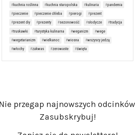
kuchnia roślinna
kuchnia staropolska
kulinaria
pandemia
pieczenie
pieczenie chleba
pierogi
prezent
prezent diy
prezenty
sezonowość
słodycze
tradycja
truskawki
turystyka kulinarna
weganizm
wege
wegetarianizm
wielkanoc
wiosna
wszyscy jedzą
włochy
zakwas
zerowaste
święta
Nie przegap najnowszych odcinków
Zasubskrybuj!