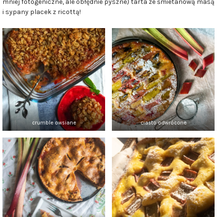
mniej fotogeniczne, ale obłędnie pyszne) tarta ze śmietanową masą
i sypany placek z ricottą!
crumble owsiane
ciasto odwrócone