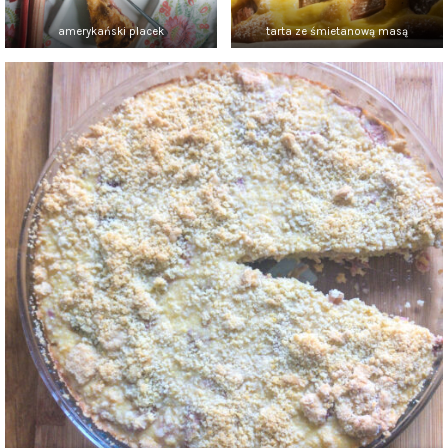
amerykański placek
tarta ze śmietanową masą