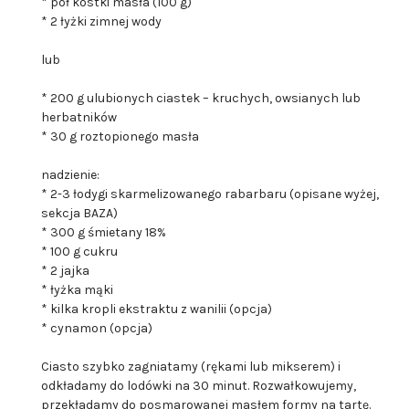
* poł kostki masła (100 g)
* 2 łyżki zimnej wody
lub
* 200 g ulubionych ciastek – kruchych, owsianych lub
herbatników
* 30 g roztopionego masła
nadzienie:
* 2-3 łodygi skarmelizowanego rabarbaru (opisane wyżej,
sekcja BAZA)
* 300 g śmietany 18%
* 100 g cukru
* 2 jajka
* łyżka mąki
* kilka kropli ekstraktu z wanilii (opcja)
* cynamon (opcja)
Ciasto szybko zagniatamy (rękami lub mikserem) i
odkładamy do lodówki na 30 minut. Rozwałkowujemy,
przekładamy do posmarowanej masłem formy na tartę.