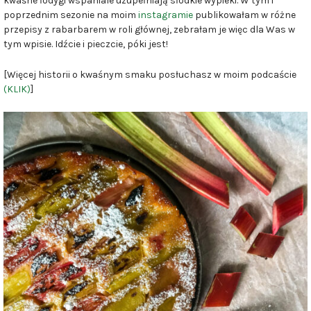
kwaśne łodygi wspaniale uzupełniają słodkie wypieki. W tym i
poprzednim sezonie na moim
instagramie
publikowałam w różne
przepisy z rabarbarem w roli głównej, zebrałam je więc dla Was w
tym wpisie. Idźcie i pieczcie, póki jest!
[Więcej historii o kwaśnym smaku posłuchasz w moim podcaście
(KLIK)
]