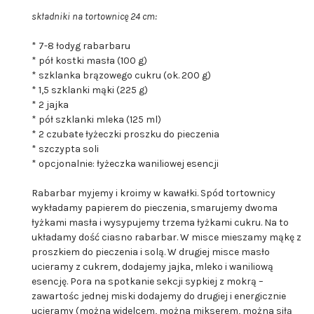
składniki na tortownicę 24 cm:
* 7-8 łodyg rabarbaru
* pół kostki masła (100 g)
* szklanka brązowego cukru (ok. 200 g)
* 1,5 szklanki mąki (225 g)
* 2 jajka
* pół szklanki mleka (125 ml)
* 2 czubate łyżeczki proszku do pieczenia
* szczypta soli
* opcjonalnie: łyżeczka waniliowej esencji
Rabarbar myjemy i kroimy w kawałki. Spód tortownicy
wykładamy papierem do pieczenia, smarujemy dwoma
łyżkami masła i wysypujemy trzema łyżkami cukru. Na to
układamy dość ciasno rabarbar. W misce mieszamy mąkę z
proszkiem do pieczenia i solą. W drugiej misce masło
ucieramy z cukrem, dodajemy jajka, mleko i waniliową
esencję. Pora na spotkanie sekcji sypkiej z mokrą –
zawartośc jednej miski dodajemy do drugiej i energicznie
ucieramy (można widelcem, można mikserem, można siłą