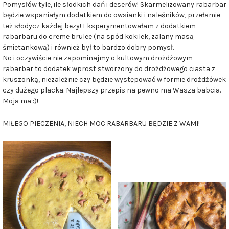
Pomysłów tyle, ile słodkich dań i deserów! Skarmelizowany rabarbar
będzie wspaniałym dodatkiem do owsianki i naleśników, przełamie
też słodycz każdej bezy! Eksperymentowałam z dodatkiem
rabarbaru do creme brulee (na spód kokilek, zalany masą
śmietankową) i również był to bardzo dobry pomysł.
No i oczywiście nie zapominajmy o kultowym drożdżowym –
rabarbar to dodatek wprost stworzony do drożdżowego ciasta z
kruszonką, niezależnie czy będzie występować w formie drożdżówek
czy dużego placka. Najlepszy przepis na pewno ma Wasza babcia.
Moja ma :)!
MIŁEGO PIECZENIA, NIECH MOC RABARBARU BĘDZIE Z WAMI!