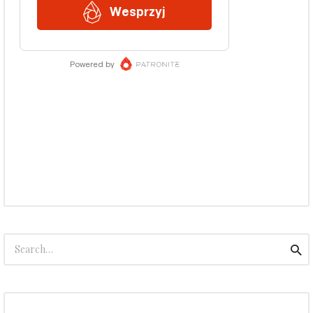
Search
Sea
for: