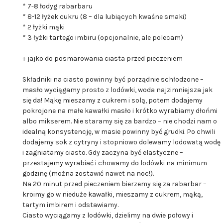
* 7-8 łodyg rabarbaru
* 8-12 łyżek cukru (8 – dla lubiących kwaśne smaki)
* 2 łyżki mąki
* 3 łyżki tartego imbiru (opcjonalnie, ale polecam)
+ jajko do posmarowania ciasta przed pieczeniem
Składniki na ciasto powinny być porządnie schłodzone –
masło wyciągamy prosto z lodówki, woda najzimniejsza jak
się da! Mąkę mieszamy z cukrem i solą, potem dodajemy
pokrojone na małe kawałki masło i krótko wyrabiamy dłońmi
albo mikserem. Nie staramy się za bardzo – nie chodzi nam o
idealną konsystencję, w masie powinny być grudki. Po chwili
dodajemy sok z cytryny i stopniowo dolewamy lodowatą wodę
i zagniatamy ciasto. Gdy zaczyna być elastyczne –
przestajemy wyrabiać i chowamy do lodówki na minimum
godzinę (można zostawić nawet na noc!).
Na 20 minut przed pieczeniem bierzemy się za rabarbar –
kroimy go w nieduże kawałki, mieszamy z cukrem, mąką,
tartym imbirem i odstawiamy.
Ciasto wyciągamy z lodówki, dzielimy na dwie połowy i