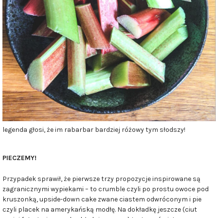
legenda głosi, że im rabarbar bardziej różowy tym słodszy!
PIECZEMY!
Przypadek sprawił, że pierwsze trzy propozycje inspirowane są
zagranicznymi wypiekami – to crumble czyli po prostu owoce pod
kruszonką, upside-down cake zwane ciastem odwróconym i pie
czyli placek na amerykańską modłę. Na dokładkę jeszcze (ciut