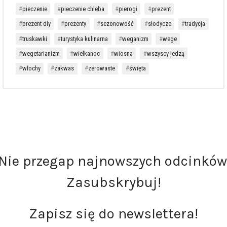
pieczenie
pieczenie chleba
pierogi
prezent
prezent diy
prezenty
sezonowość
słodycze
tradycja
truskawki
turystyka kulinarna
weganizm
wege
wegetarianizm
wielkanoc
wiosna
wszyscy jedzą
włochy
zakwas
zerowaste
święta
Nie przegap najnowszych odcinków
Zasubskrybuj!
Zapisz się do newslettera!