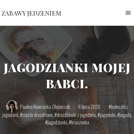
ZABAWY JEDZENIEM
T
n
Pauliny
Nawrockiej
JAGODZIANKI MOJEJ
BABCI.
Posted
Posted
Posted
Paulina Nawrocka-Olejniczak
6 lipca 2020
bułeczki z
by:
on
in:
jagodami
,
ciasto drożdżowe
,
drożdżówki z jagodami
,
jagodniki
,
jagody
,
jagodzianki
,
kruszonka