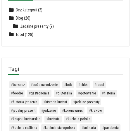
Bez kategorii
(2)
Blog
(26)
Jadalne prezenty
(9)
food
(128)
Tagi
barszcz
boże narodzenie
bób
chleb
food
foodie
gastronomia
glutenalia
gotowanie
historia
historia jedzenia
historia kuchni
jadalne prezenty
jadalny prezent
jedzenie
koronawirus
kraków
książki kucharskie
kuchnia
kuchnia polska
kuchnia roślinna
kuchnia staropolska
kulinaria
pandemia