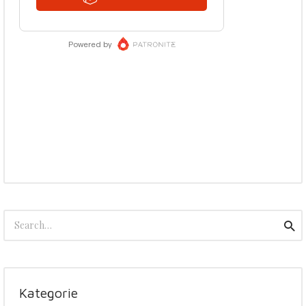
Search
Sea
for:
Kategorie