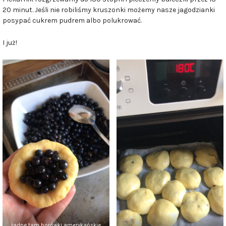
20 minut. Jeśli nie robiliśmy kruszonki możemy nasze jagodzianki
posypać cukrem pudrem albo polukrować.
I już!
żadne tam borówki amerykańskie,