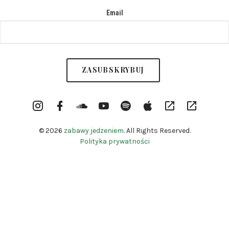
Email
Instargram
Facebook
Soundcloud
YouTube
Spotify
itunes
RSS
Patronite
Profile
Channel
© 2026
zabawy jedzeniem
. All Rights Reserved.
Polityka prywatności