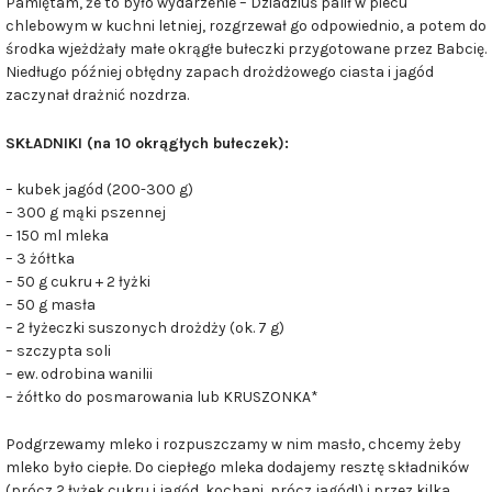
Pamiętam, że to było wydarzenie – Dziadziuś palił w piecu
chlebowym w kuchni letniej, rozgrzewał go odpowiednio, a potem do
środka wjeżdżały małe okrągłe bułeczki przygotowane przez Babcię.
Niedługo później obłędny zapach drożdżowego ciasta i jagód
zaczynał drażnić nozdrza.
SKŁADNIKI (na 10 okrągłych bułeczek):
– kubek jagód (200-300 g)
– 300 g mąki pszennej
– 150 ml mleka
– 3 żółtka
– 50 g cukru + 2 łyżki
– 50 g masła
– 2 łyżeczki suszonych drożdży (ok. 7 g)
– szczypta soli
– ew. odrobina wanilii
– żółtko do posmarowania lub KRUSZONKA*
Podgrzewamy mleko i rozpuszczamy w nim masło, chcemy żeby
mleko było ciepłe. Do ciepłego mleka dodajemy resztę składników
(prócz 2 łyżek cukru i jagód, kochani, prócz jagód!) i przez kilka