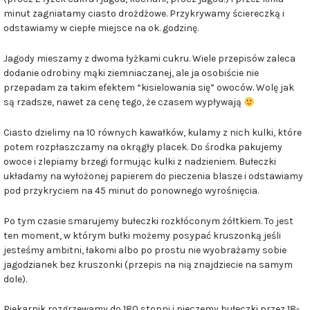
minut zagniatamy ciasto drożdżowe. Przykrywamy ściereczką i
odstawiamy w ciepłe miejsce na ok. godzinę.
Jagody mieszamy z dwoma łyżkami cukru. Wiele przepisów zaleca
dodanie odrobiny mąki ziemniaczanej, ale ja osobiście nie
przepadam za takim efektem “kisielowania się” owoców. Wolę jak
są rzadsze, nawet za cenę tego, że czasem wypływają
Ciasto dzielimy na 10 równych kawałków, kulamy z nich kulki, które
potem rozpłaszczamy na okrągły placek. Do środka pakujemy
owoce i zlepiamy brzegi formując kulki z nadzieniem. Bułeczki
układamy na wyłożonej papierem do pieczenia blasze i odstawiamy
pod przykryciem na 45 minut do ponownego wyrośnięcia.
Po tym czasie smarujemy bułeczki rozkłóconym żółtkiem. To jest
ten moment, w którym bułki możemy posypać kruszonką jeśli
jesteśmy ambitni, łakomi albo po prostu nie wyobrażamy sobie
jagodzianek bez kruszonki (przepis na nią znajdziecie na samym
dole).
Piekarnik rozgrzewamy do 180 stopni i pieczemy bułeczki przez 18-