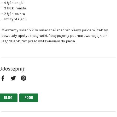
– 4 łyżki mąki
– 3 łyżki masła
– 2 łyżki cukru
– szczypta soli
Mieszamy składniki w miseczce i rozdrabniamy palcami, tak by
powstały apetyczne grudki. Posypujemy posmarowane jajkiem
jagodzianki tuż przed wstawieniem do pieca.
Udostępnij:
Facebook
Twitter
Pinterest
BLOG
FOOD