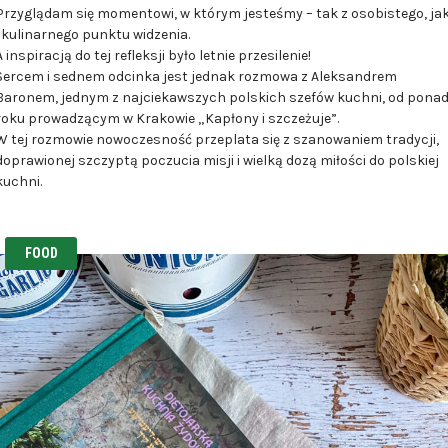
Przyglądam się momentowi, w którym jesteśmy – tak z osobistego, ja
i kulinarnego punktu widzenia.
A inspiracją do tej refleksji było letnie przesilenie!
Sercem i sednem odcinka jest jednak rozmowa z Aleksandrem
Baronem, jednym z najciekawszych polskich szefów kuchni, od pona
roku prowadzącym w Krakowie „Kapłony i szczeżuje”.
W tej rozmowie nowoczesność przeplata się z szanowaniem tradycji,
doprawionej szczyptą poczucia misji i wielką dozą miłości do polskiej
kuchni.
FOOD