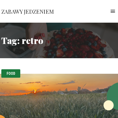
ZABAWY JEDZENIEM
T
n
Pauliny
Nawrockiej
Tag:
retro
FOOD