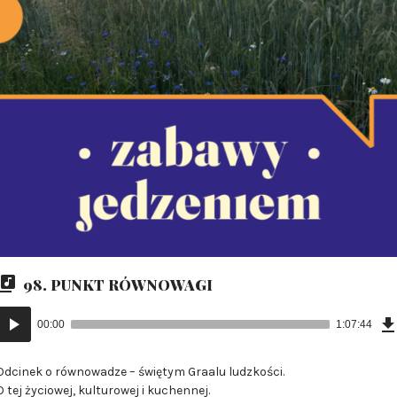
98. PUNKT RÓWNOWAGI
Odtwarzacz
00:00
1:07:44
plików
dźwiękowych
Odcinek o równowadze – świętym Graalu ludzkości.
O tej życiowej, kulturowej i kuchennej.