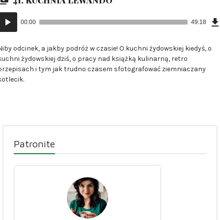
Odtwarzacz
00:00
49:18
plików
dźwiękowych
Niby odcinek, a jakby podróż w czasie! O kuchni żydowskiej kiedyś, o
kuchni żydowskiej dziś, o pracy nad książką kulinarną, retro
przepisach i tym jak trudno czasem sfotografować ziemniaczany
kotlecik.
Patronite