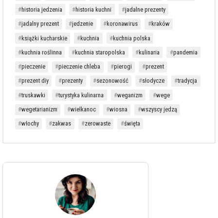
historia jedzenia
historia kuchni
jadalne prezenty
jadalny prezent
jedzenie
koronawirus
kraków
książki kucharskie
kuchnia
kuchnia polska
kuchnia roślinna
kuchnia staropolska
kulinaria
pandemia
pieczenie
pieczenie chleba
pierogi
prezent
prezent diy
prezenty
sezonowość
słodycze
tradycja
truskawki
turystyka kulinarna
weganizm
wege
wegetarianizm
wielkanoc
wiosna
wszyscy jedzą
włochy
zakwas
zerowaste
święta