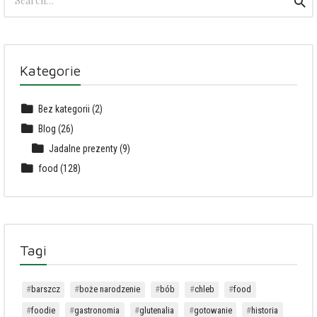
Sea
for:
Kategorie
Bez kategorii
(2)
Blog
(26)
Jadalne prezenty
(9)
food
(128)
Tagi
barszcz
boże narodzenie
bób
chleb
food
foodie
gastronomia
glutenalia
gotowanie
historia