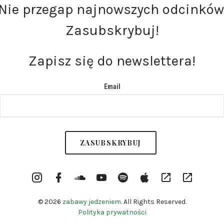
Nie przegap najnowszych odcinków
Zasubskrybuj!
Zapisz się do newslettera!
Email
Instargram
Facebook
Soundcloud
YouTube
Spotify
itunes
RSS
Patronite
Profile
Channel
© 2026
zabawy jedzeniem
. All Rights Reserved.
Polityka prywatności