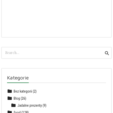
Search
Sea
for:
Kategorie
Bez kategorii
(2)
Blog
(26)
Jadalne prezenty
(9)
food
(128)