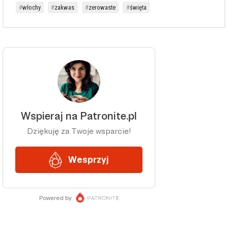
włochy
zakwas
zerowaste
święta