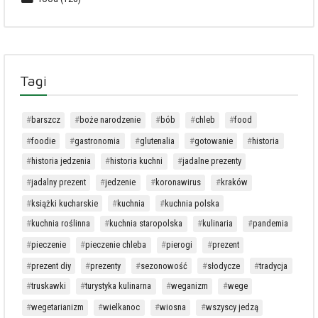
Tagi
barszcz
boże narodzenie
bób
chleb
food
foodie
gastronomia
glutenalia
gotowanie
historia
historia jedzenia
historia kuchni
jadalne prezenty
jadalny prezent
jedzenie
koronawirus
kraków
książki kucharskie
kuchnia
kuchnia polska
kuchnia roślinna
kuchnia staropolska
kulinaria
pandemia
pieczenie
pieczenie chleba
pierogi
prezent
prezent diy
prezenty
sezonowość
słodycze
tradycja
truskawki
turystyka kulinarna
weganizm
wege
wegetarianizm
wielkanoc
wiosna
wszyscy jedzą