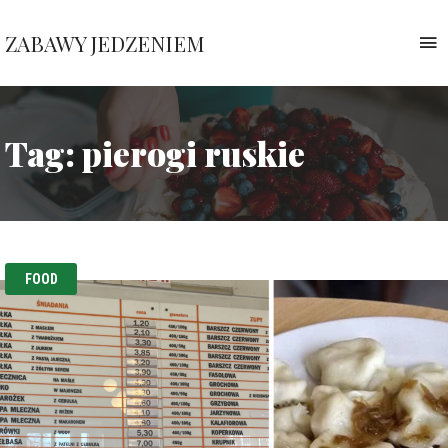
ZABAWY JEDZENIEM
T
n
Pauliny
Nawrockiej
Tag:
pierogi ruskie
FOOD