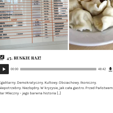
45. RUSKIE RAZ!
Odtwarzacz
00:00
48:42
plików
dźwiękowych
Egalitarny. Demokratyczny. Kultowy. Obciachowy. Ikoniczny.
Niepotrzebny. Niezbędny. W kryzysie, jak cała gastro. Przed Państwem
Bar Mleczny – jego barwna historia […]