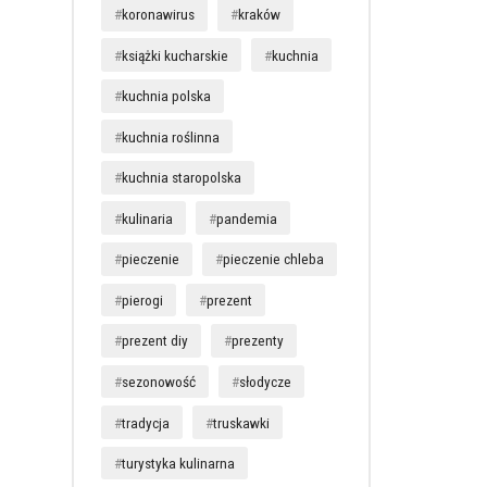
koronawirus
kraków
książki kucharskie
kuchnia
kuchnia polska
kuchnia roślinna
kuchnia staropolska
kulinaria
pandemia
pieczenie
pieczenie chleba
pierogi
prezent
prezent diy
prezenty
sezonowość
słodycze
tradycja
truskawki
turystyka kulinarna