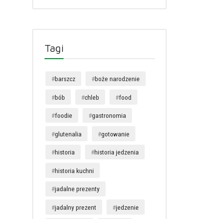
Tagi
barszcz
boże narodzenie
bób
chleb
food
foodie
gastronomia
glutenalia
gotowanie
historia
historia jedzenia
historia kuchni
jadalne prezenty
jadalny prezent
jedzenie