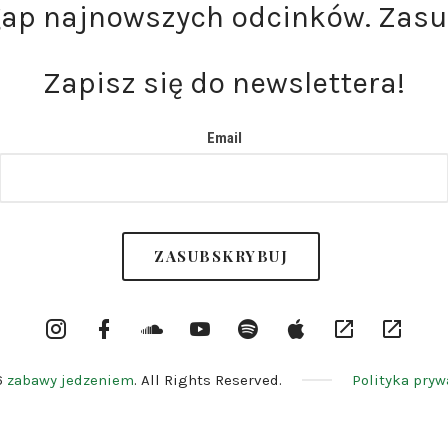
gap najnowszych odcinków. Zasu
Zapisz się do newslettera!
Email
Instargram
Facebook
Soundcloud
YouTube
Spotify
itunes
RSS
Patron
Profile
Channel
6
zabawy jedzeniem
. All Rights Reserved.
Polityka pryw