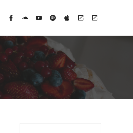
Instargram
Facebook
Soundcloud
YouTube
Spotify
itunes
RSS
Patronite
Profile
Channel