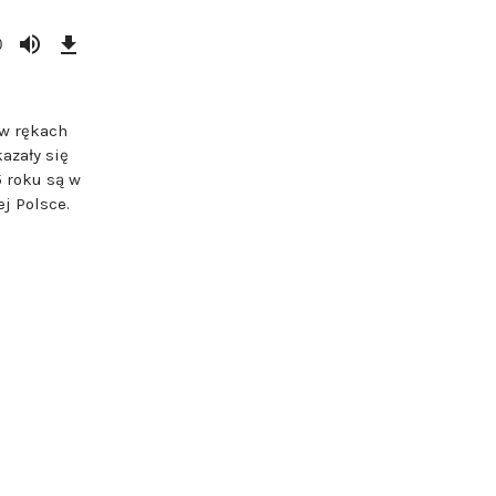
Download
Episode
0
(34,1
MB)
w rękach
kazały się
 roku są w
j Polsce.