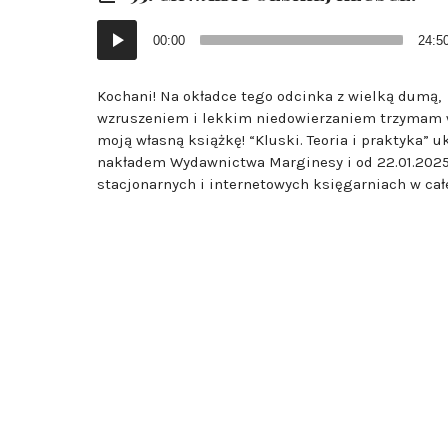
Odtwarzacz
00:00
24:5
plików
dźwiękowych
Kochani! Na okładce tego odcinka z wielką dumą,
wzruszeniem i lekkim niedowierzaniem trzymam 
moją własną książkę! “Kluski. Teoria i praktyka” u
nakładem Wydawnictwa Marginesy i od 22.01.2025
stacjonarnych i internetowych księgarniach w całe