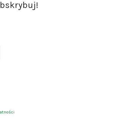
bskrybuj!
ite
atności