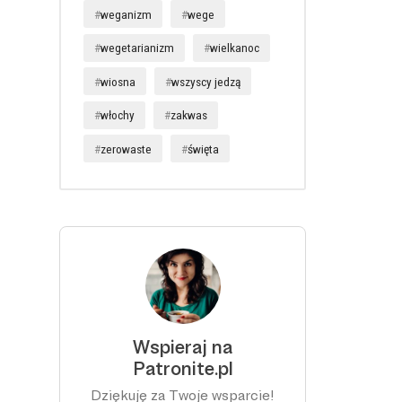
weganizm
wege
wegetarianizm
wielkanoc
wiosna
wszyscy jedzą
włochy
zakwas
zerowaste
święta