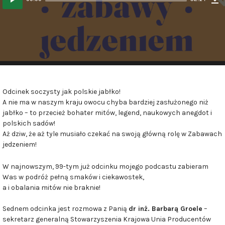
(
plików
M
dźwiękowych
Odcinek soczysty jak polskie jabłko!
A nie ma w naszym kraju owocu chyba bardziej zasłużonego niż
jabłko – to przecież bohater mitów, legend, naukowych anegdot i
polskich sadów!
Aż dziw, że aż tyle musiało czekać na swoją główną rolę w Zabawach
jedzeniem!
W najnowszym, 99-tym już odcinku mojego podcastu zabieram
Was w podróż pełną smaków i ciekawostek,
a i obalania mitów nie braknie!
Sednem odcinka jest rozmowa z Panią
dr inż. Barbarą Groele
–
sekretarz generalną Stowarzyszenia Krajowa Unia Producentów