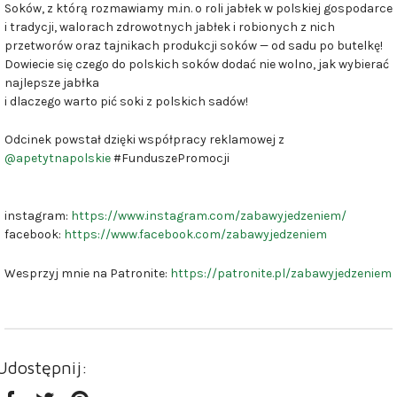
Soków, z którą rozmawiamy m.in. o roli jabłek w polskiej gospodarce
i tradycji, walorach zdrowotnych jabłek i robionych z nich
przetworów oraz tajnikach produkcji soków — od sadu po butelkę!
Dowiecie się czego do polskich soków dodać nie wolno, jak wybierać
najlepsze jabłka
i dlaczego warto pić soki z polskich sadów!
Odcinek powstał dzięki współpracy reklamowej z
@apetytnapolskie
#FunduszePromocji
instagram:
https://www.instagram.com/zabawyjedzeniem/
facebook:
https://www.facebook.com/zabawyjedzeniem
Wesprzyj mnie na Patronite:
https://patronite.pl/zabawyjedzeniem
Udostępnij: