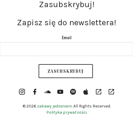
Zasubskrybuj!
Zapisz się do newslettera!
Email
Instargram
Facebook
Soundcloud
YouTube
Spotify
itunes
RSS
Patronite
Profile
Channel
© 2026
zabawy jedzeniem
. All Rights Reserved.
Polityka prywatności