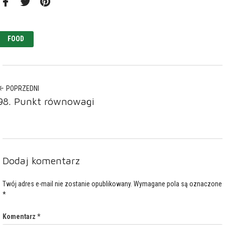
Facebook
Twitter
Pinterest
FOOD
POPRZEDNI
98. Punkt równowagi
Dodaj komentarz
Twój adres e-mail nie zostanie opublikowany.
Wymagane pola są oznaczone
*
Komentarz
*