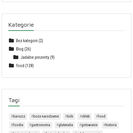
Kategorie
Bez kategorii
(2)
Blog
(26)
Jadalne prezenty
(9)
food
(128)
Tagi
barszcz
boże narodzenie
bób
chleb
food
foodie
gastronomia
glutenalia
gotowanie
historia