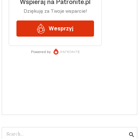
Search
Sea
for: