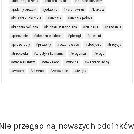
historia jedzenia
historia kuchni
jadalne prezenty
jadalny prezent
jedzenie
koronawirus
kraków
książki kucharskie
kuchnia
kuchnia polska
kuchnia roślinna
kuchnia staropolska
kulinaria
pandemia
pieczenie
pieczenie chleba
pierogi
prezent
prezent diy
prezenty
sezonowość
słodycze
tradycja
truskawki
turystyka kulinarna
weganizm
wege
wegetarianizm
wielkanoc
wiosna
wszyscy jedzą
włochy
zakwas
zerowaste
święta
Nie przegap najnowszych odcinków