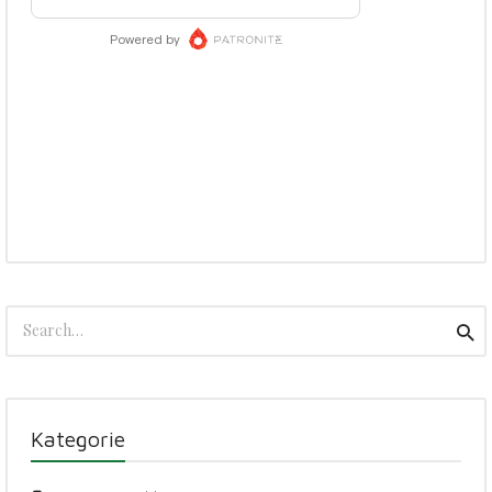
Search
Sea
for:
Kategorie