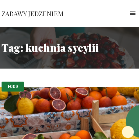
ZABAWY JEDZENIEM
T
n
Pauliny
Nawrockiej
Tag:
kuchnia sycylii
FOOD