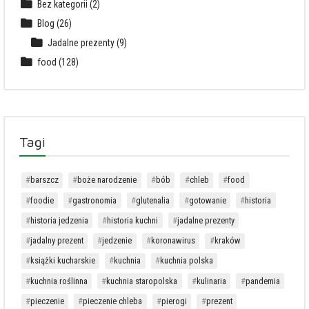
Bez kategorii
(2)
Blog
(26)
Jadalne prezenty
(9)
food
(128)
Tagi
barszcz
boże narodzenie
bób
chleb
food
foodie
gastronomia
glutenalia
gotowanie
historia
historia jedzenia
historia kuchni
jadalne prezenty
jadalny prezent
jedzenie
koronawirus
kraków
książki kucharskie
kuchnia
kuchnia polska
kuchnia roślinna
kuchnia staropolska
kulinaria
pandemia
pieczenie
pieczenie chleba
pierogi
prezent