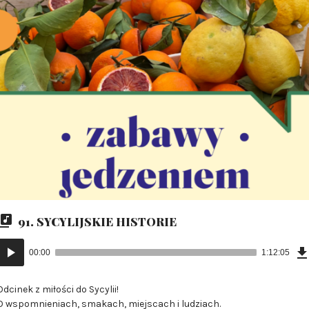
91. SYCYLIJSKIE HISTORIE
Odtwarzacz
00:00
1:12:05
plików
dźwiękowych
Odcinek z miłości do Sycylii!
O wspomnieniach, smakach, miejscach i ludziach.