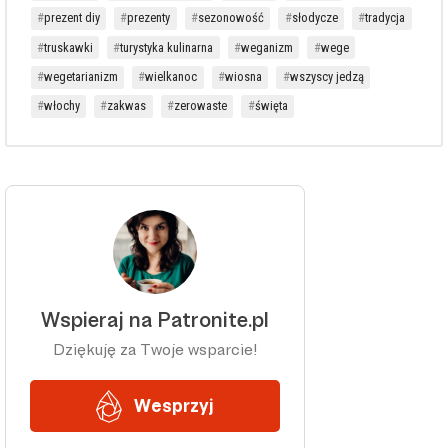
prezent diy
prezenty
sezonowość
słodycze
tradycja
truskawki
turystyka kulinarna
weganizm
wege
wegetarianizm
wielkanoc
wiosna
wszyscy jedzą
włochy
zakwas
zerowaste
święta