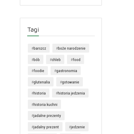
Tagi
barszcz
boże narodzenie
bób
chleb
food
foodie
gastronomia
glutenalia
gotowanie
historia
historia jedzenia
historia kuchni
jadalne prezenty
jadalny prezent
jedzenie