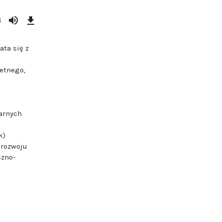
Download
Episode
4
(74,7
MB)
ata się z
ietnego,
narnych
k)
 rozwoju
czno-