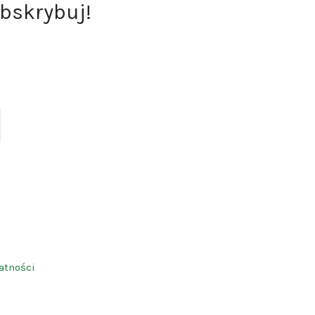
bskrybuj!
ite
atności