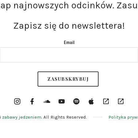
gap najnowszych odcinków. Zasu
Zapisz się do newslettera!
Email
Instargram
Facebook
Soundcloud
YouTube
Spotify
itunes
RSS
Patron
Profile
Channel
6
zabawy jedzeniem
. All Rights Reserved.
Polityka pryw