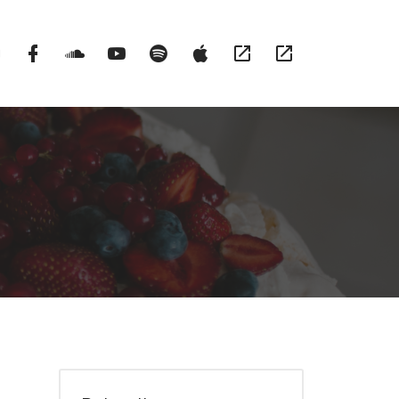
Instargram
Facebook
Soundcloud
YouTube
Spotify
itunes
RSS
Patronite
Profile
Channel