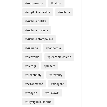
koronawirus
kraków
książki kucharskie
kuchnia
kuchnia polska
kuchnia roślinna
kuchnia staropolska
kulinaria
pandemia
pieczenie
pieczenie chleba
pierogi
prezent
prezent diy
prezenty
sezonowość
słodycze
tradycja
truskawki
turystyka kulinarna