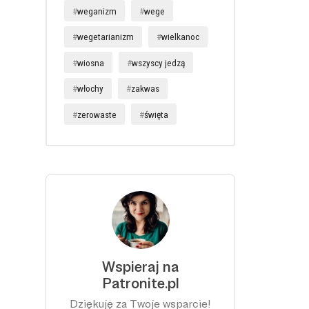
weganizm
wege
wegetarianizm
wielkanoc
wiosna
wszyscy jedzą
włochy
zakwas
zerowaste
święta