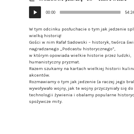
Odtwarzacz
00:00
54:2
plików
dźwiękowych
W tym odcinku posłuchacie o tym jak jedzenie spl
wielką historią!
Gości w nim Rafał Sadowski – historyk, twórca św
nagradzanego „Podcastu historycznego”,
w którym opowiada wielkie historie przez ludzki,
humanistyczny pryzmat.
Razem szukamy na kartach wielkiej historii kuli
akcentów.
Rozmawiamy o tym jak jedzenie (a raczej jego bra
wywoływało wojny, jak te wojny przyczyniały się do
technologii żywienia i obalamy popularne history
spożywcze mity.