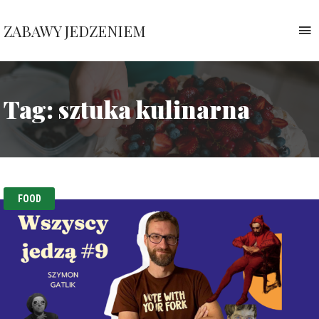
ZABAWY JEDZENIEM
T
n
Pauliny
Nawrockiej
Tag:
sztuka kulinarna
FOOD