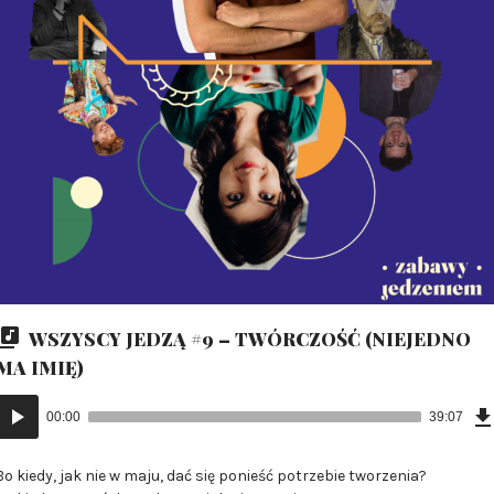
WSZYSCY JEDZĄ #9 – TWÓRCZOŚĆ (NIEJEDNO
MA IMIĘ)
Odtwarzacz
00:00
39:07
plików
dźwiękowych
Bo kiedy, jak nie w maju, dać się ponieść potrzebie tworzenia?