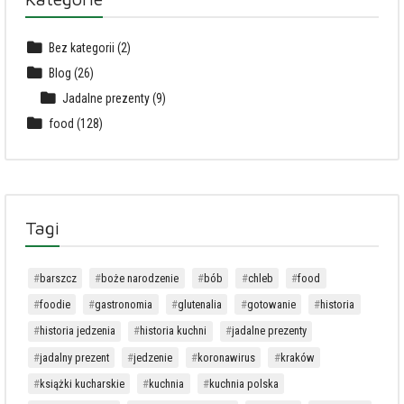
Bez kategorii
(2)
Blog
(26)
Jadalne prezenty
(9)
food
(128)
Tagi
barszcz
boże narodzenie
bób
chleb
food
foodie
gastronomia
glutenalia
gotowanie
historia
historia jedzenia
historia kuchni
jadalne prezenty
jadalny prezent
jedzenie
koronawirus
kraków
książki kucharskie
kuchnia
kuchnia polska