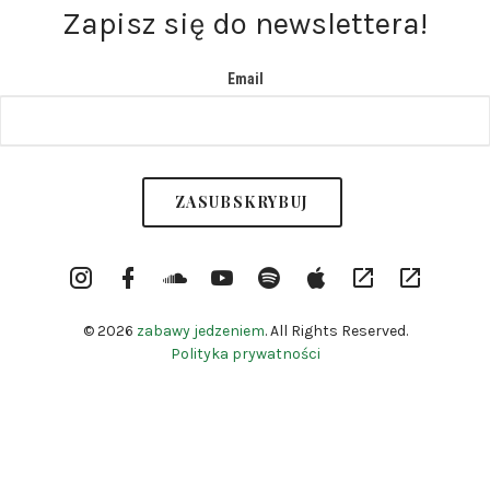
Zapisz się do newslettera!
Email
Instargram
Facebook
Soundcloud
YouTube
Spotify
itunes
RSS
Patronite
Profile
Channel
© 2026
zabawy jedzeniem
. All Rights Reserved.
Polityka prywatności