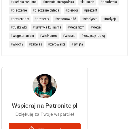
kuchnia roślinna
kuchnia staropolska
kulinaria
pandemia
pieczenie
pieczenie chleba
pierogi
prezent
prezent diy
prezenty
sezonowość
słodycze
tradycja
truskawki
turystyka kulinarna
weganizm
wege
wegetarianizm
wielkanoc
wiosna
wszyscy jedzą
włochy
zakwas
zerowaste
święta