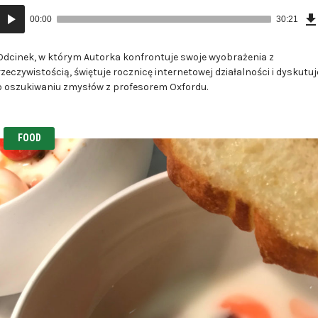
Odtwarzacz
00:00
30:21
plików
dźwiękowych
Odcinek, w którym Autorka konfrontuje swoje wyobrażenia z
rzeczywistością, świętuje rocznicę internetowej działalności i dyskutuj
o oszukiwaniu zmysłów z profesorem Oxfordu.
FOOD