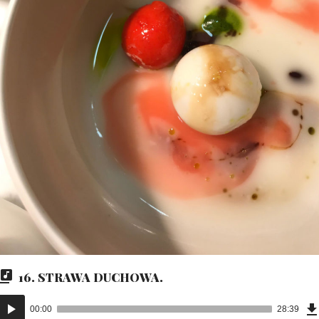
16. STRAWA DUCHOWA.
Odtwarzacz
00:00
28:39
plików