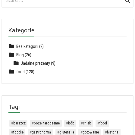
Sea
for:
Kategorie
Bez kategorii
(2)
Blog
(26)
Jadalne prezenty
(9)
food
(128)
Tagi
barszcz
boże narodzenie
bób
chleb
food
foodie
gastronomia
glutenalia
gotowanie
historia