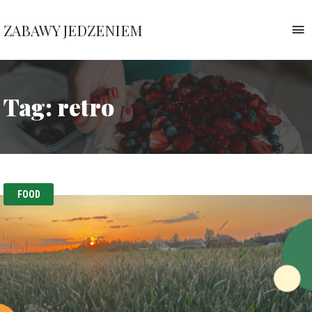
ZABAWY JEDZENIEM
T
n
Pauliny
Nawrockiej
Tag:
retro
FOOD