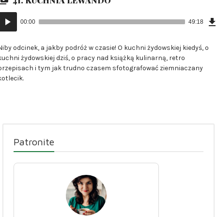
Odtwarzacz
00:00
49:18
plików
dźwiękowych
Niby odcinek, a jakby podróż w czasie! O kuchni żydowskiej kiedyś, o
kuchni żydowskiej dziś, o pracy nad książką kulinarną, retro
przepisach i tym jak trudno czasem sfotografować ziemniaczany
kotlecik.
Patronite