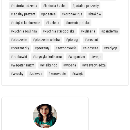
historia jedzenia
historia kuchni
jadalne prezenty
jadalny prezent
jedzenie
koronawirus
kraków
książki kucharskie
kuchnia
kuchnia polska
kuchnia roślinna
kuchnia staropolska
kulinaria
pandemia
pieczenie
pieczenie chleba
pierogi
prezent
prezent diy
prezenty
sezonowość
słodycze
tradycja
truskawki
turystyka kulinarna
weganizm
wege
wegetarianizm
wielkanoc
wiosna
wszyscy jedzą
włochy
zakwas
zerowaste
święta