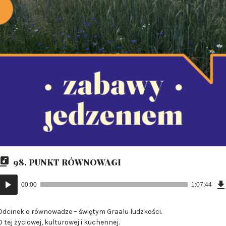
98. PUNKT RÓWNOWAGI
Odtwarzacz
00:00
1:07:44
plików
dźwiękowych
Odcinek o równowadze – świętym Graalu ludzkości.
O tej życiowej, kulturowej i kuchennej.