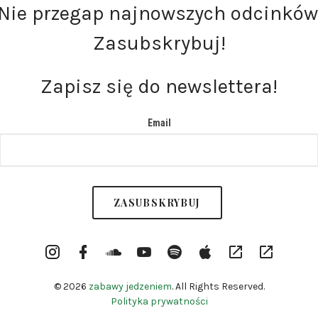
Nie przegap najnowszych odcinków
Zasubskrybuj!
Zapisz się do newslettera!
Email
Instargram
Facebook
Soundcloud
YouTube
Spotify
itunes
RSS
Patronite
Profile
Channel
© 2026
zabawy jedzeniem
. All Rights Reserved.
Polityka prywatności