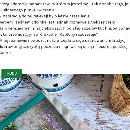
Przyglądam się momentowi, w którym jesteśmy – tak z osobistego, ja
i kulinarnego punktu widzenia.
A inspiracją do tej refleksji było letnie przesilenie!
Sercem i sednem odcinka jest jednak rozmowa z Aleksandrem
Baronem, jednym z najciekawszych polskich szefów kuchni, od pona
roku prowadzącym w Krakowie „Kapłony i szczeżuje”.
W tej rozmowie nowoczesność przeplata się z szanowaniem tradycji,
doprawionej szczyptą poczucia misji i wielką dozą miłości do polskiej
kuchni.
FOOD