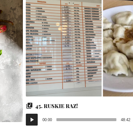
45. RUSKIE RAZ!
Odtwarzacz
00:00
48:42
plików
dźwiękowych