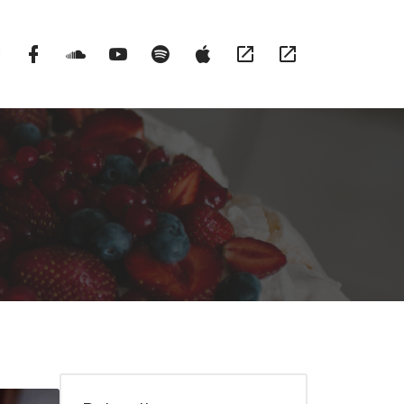
Instargram
Facebook
Soundcloud
YouTube
Spotify
itunes
RSS
Patronite
Profile
Channel