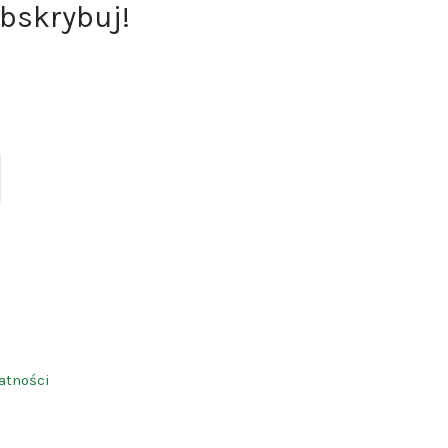
bskrybuj!
ite
atności