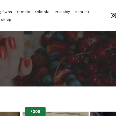
główna
O mnie
Odcinki
Przepisy
Kontakt
| sklep
FOOD