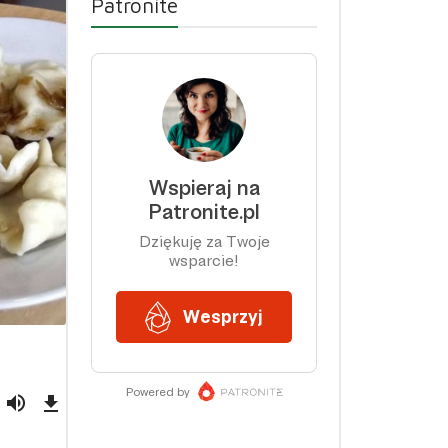
Patronite
Download
Episode
(66,9
MB)