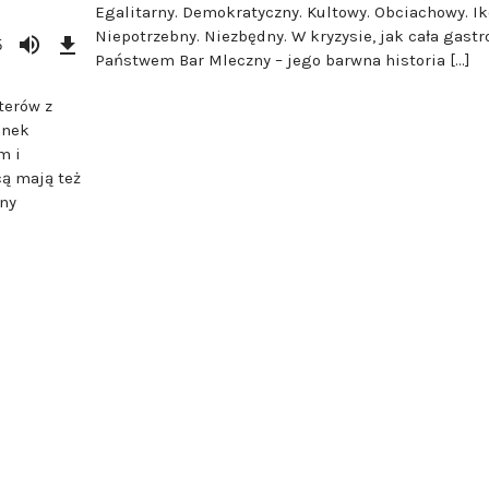
Egalitarny. Demokratyczny. Kultowy. Obciachowy. Ik
Download
Niepotrzebny. Niezbędny. W kryzysie, jak cała gastr
Episode
5
(88,2
Państwem Bar Mleczny – jego barwna historia […]
MB)
terów z
snek
m i
ą mają też
rny