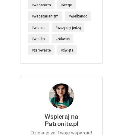
weganizm
wege
wegetarianizm
wielkanoc
wiosna
wszyscy jedzą
włochy
zakwas
zerowaste
święta