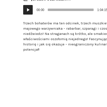
Odtwarzacz
00:00
1:04:1
plików
dźwiękowych
Trzech bohaterów ma ten odcinek, trzech muszkie
majowego warzywniaka – rabarbar, szparagi i czo
niedźwiedzi! Na straganach są krótko, ale smakie
właściwościami oszołomią niejednego! Fascynując
historię i jak się okazuje – nieograniczony kulina
potencjał!