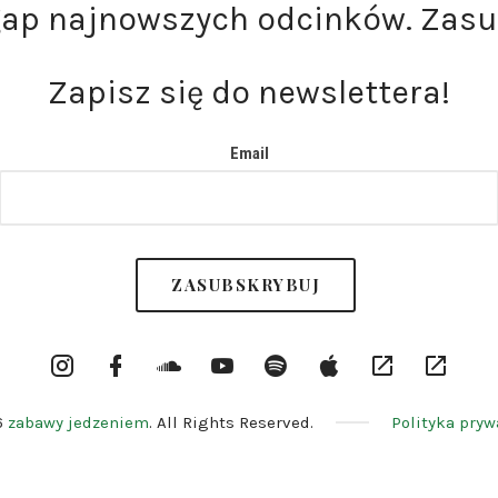
gap najnowszych odcinków. Zasu
Zapisz się do newslettera!
Email
Instargram
Facebook
Soundcloud
YouTube
Spotify
itunes
RSS
Patron
Profile
Channel
6
zabawy jedzeniem
. All Rights Reserved.
Polityka pryw