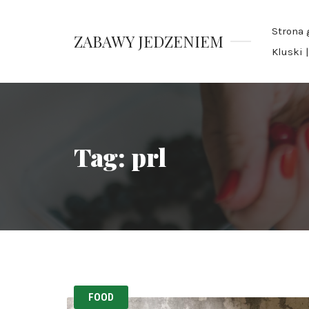
Strona 
ZABAWY JEDZENIEM
Kluski 
Pauliny
Nawrockiej
Tag:
prl
FOOD