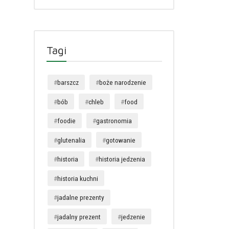
Tagi
barszcz
boże narodzenie
bób
chleb
food
foodie
gastronomia
glutenalia
gotowanie
historia
historia jedzenia
historia kuchni
jadalne prezenty
jadalny prezent
jedzenie