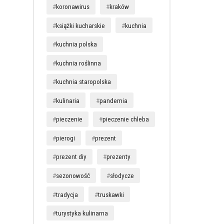
koronawirus
kraków
książki kucharskie
kuchnia
kuchnia polska
kuchnia roślinna
kuchnia staropolska
kulinaria
pandemia
pieczenie
pieczenie chleba
pierogi
prezent
prezent diy
prezenty
sezonowość
słodycze
tradycja
truskawki
turystyka kulinarna