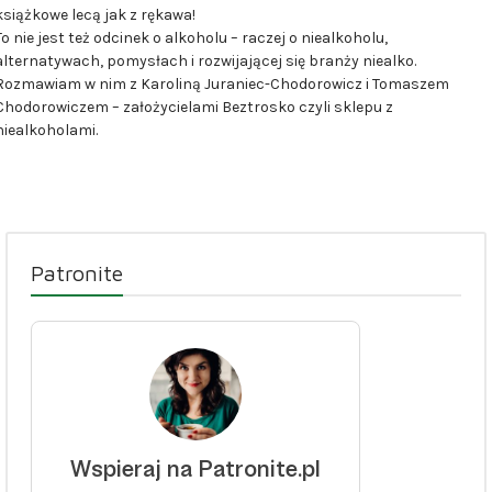
książkowe lecą jak z rękawa!
To nie jest też odcinek o alkoholu – raczej o niealkoholu,
alternatywach, pomysłach i rozwijającej się branży niealko.
Rozmawiam w nim z Karoliną Juraniec-Chodorowicz i Tomaszem
Chodorowiczem – założycielami Beztrosko czyli sklepu z
niealkoholami.
Patronite