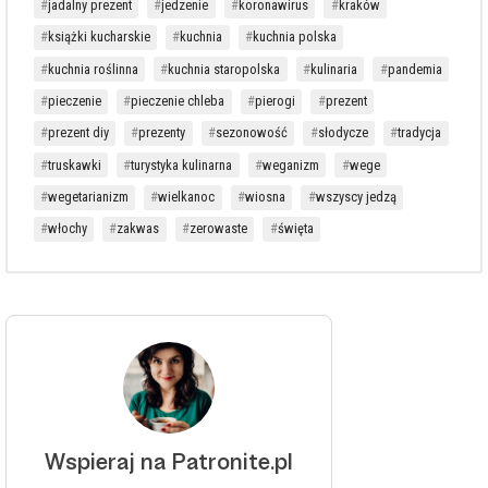
jadalny prezent
jedzenie
koronawirus
kraków
książki kucharskie
kuchnia
kuchnia polska
kuchnia roślinna
kuchnia staropolska
kulinaria
pandemia
pieczenie
pieczenie chleba
pierogi
prezent
prezent diy
prezenty
sezonowość
słodycze
tradycja
truskawki
turystyka kulinarna
weganizm
wege
wegetarianizm
wielkanoc
wiosna
wszyscy jedzą
włochy
zakwas
zerowaste
święta