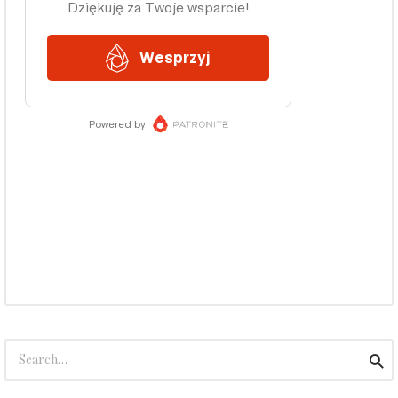
Search
Sea
for: