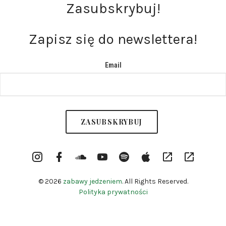
Zasubskrybuj!
Zapisz się do newslettera!
Email
Instargram
Facebook
Soundcloud
YouTube
Spotify
itunes
RSS
Patronite
Profile
Channel
© 2026
zabawy jedzeniem
. All Rights Reserved.
Polityka prywatności