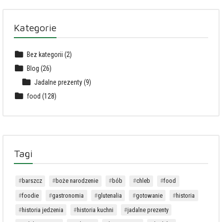
Kategorie
Bez kategorii
(2)
Blog
(26)
Jadalne prezenty
(9)
food
(128)
Tagi
barszcz
boże narodzenie
bób
chleb
food
foodie
gastronomia
glutenalia
gotowanie
historia
historia jedzenia
historia kuchni
jadalne prezenty