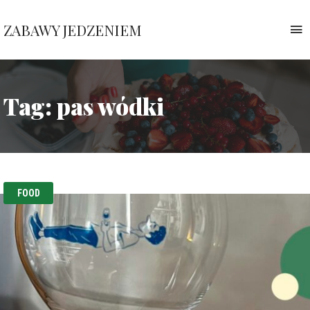
ZABAWY JEDZENIEM
T
n
Pauliny
Nawrockiej
Tag:
pas wódki
FOOD