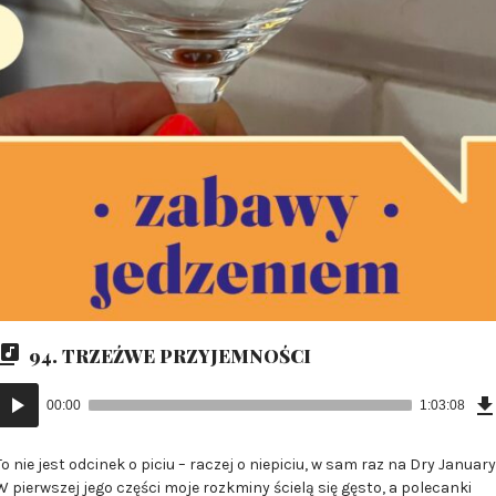
94. TRZEŹWE PRZYJEMNOŚCI
Odtwarzacz
00:00
1:03:08
plików
dźwiękowych
To nie jest odcinek o piciu – raczej o niepiciu, w sam raz na Dry January
W pierwszej jego części moje rozkminy ścielą się gęsto, a polecanki