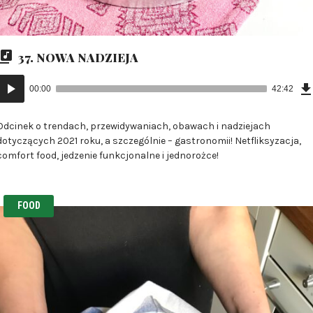
37. NOWA NADZIEJA
Odtwarzacz
00:00
42:42
plików
dźwiękowych
Odcinek o trendach, przewidywaniach, obawach i nadziejach
dotyczących 2021 roku, a szczególnie – gastronomii! Netfliksyzacja,
comfort food, jedzenie funkcjonalne i jednorożce!
FOOD