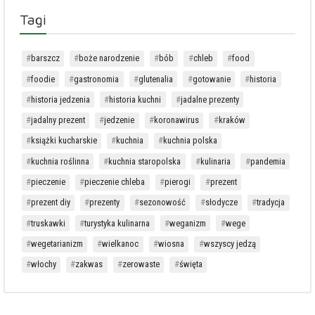
Tagi
barszcz
boże narodzenie
bób
chleb
food
foodie
gastronomia
glutenalia
gotowanie
historia
historia jedzenia
historia kuchni
jadalne prezenty
jadalny prezent
jedzenie
koronawirus
kraków
książki kucharskie
kuchnia
kuchnia polska
kuchnia roślinna
kuchnia staropolska
kulinaria
pandemia
pieczenie
pieczenie chleba
pierogi
prezent
prezent diy
prezenty
sezonowość
słodycze
tradycja
truskawki
turystyka kulinarna
weganizm
wege
wegetarianizm
wielkanoc
wiosna
wszyscy jedzą
włochy
zakwas
zerowaste
święta