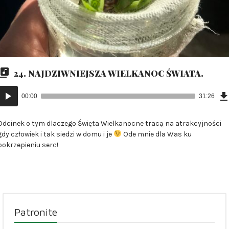
24. NAJDZIWNIEJSZA WIELKANOC ŚWIATA.
Odtwarzacz
00:00
31:26
plików
dźwiękowych
Odcinek o tym dlaczego Święta Wielkanocne tracą na atrakcyjności
gdy człowiek i tak siedzi w domu i je
Ode mnie dla Was ku
pokrzepieniu serc!
Patronite