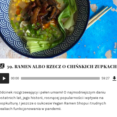
39. RAMEN ALBO RZECZ O CHIŃSKICH ZUPKACH
Odtwarzacz
00:00
59:27
plików
dźwiękowych
Odcinek rozgrzewający i pełen umami! O najmodniejszym daniu
ostatnich lat, jego historii, rosnącej popularności i wpływie na
popkulturę. I jeszcze o sukcesie Vegan Ramen Shopu i trudnych
realiach funkcjonowania w pandemii.