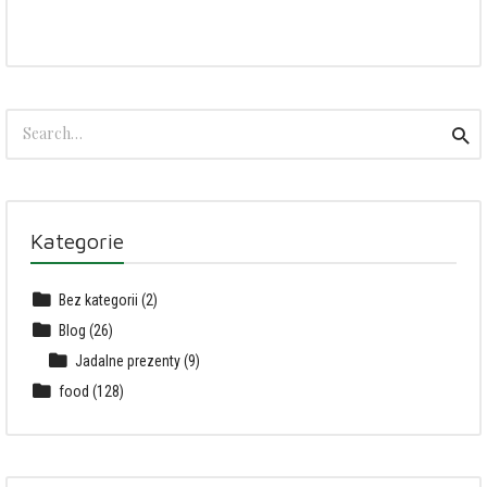
Search
Sea
for:
Kategorie
Bez kategorii
(2)
Blog
(26)
Jadalne prezenty
(9)
food
(128)