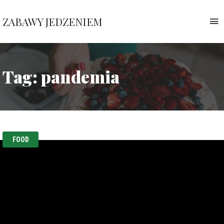
ZABAWY JEDZENIEM
T
n
Pauliny
Nawrockiej
Tag:
pandemia
FOOD