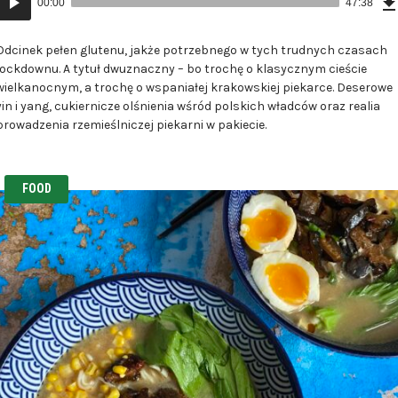
00:00
47:38
plików
dźwiękowych
Odcinek pełen glutenu, jakże potrzebnego w tych trudnych czasach
lockdownu. A tytuł dwuznaczny – bo trochę o klasycznym cieście
wielkanocnym, a trochę o wspaniałej krakowskiej piekarce. Deserowe
yin i yang, cukiernicze olśnienia wśród polskich władców oraz realia
prowadzenia rzemieślniczej piekarni w pakiecie.
FOOD