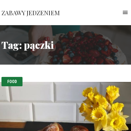
ZABAWY JEDZENIEM
T
n
Pauliny
Nawrockiej
Tag:
pączki
FOOD