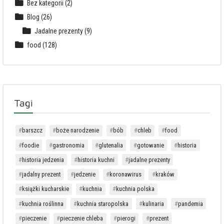
Bez kategorii
(2)
Blog
(26)
Jadalne prezenty
(9)
food
(128)
Tagi
barszcz
boże narodzenie
bób
chleb
food
foodie
gastronomia
glutenalia
gotowanie
historia
historia jedzenia
historia kuchni
jadalne prezenty
jadalny prezent
jedzenie
koronawirus
kraków
książki kucharskie
kuchnia
kuchnia polska
kuchnia roślinna
kuchnia staropolska
kulinaria
pandemia
pieczenie
pieczenie chleba
pierogi
prezent