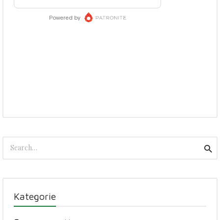
Search
Sea
for:
Kategorie