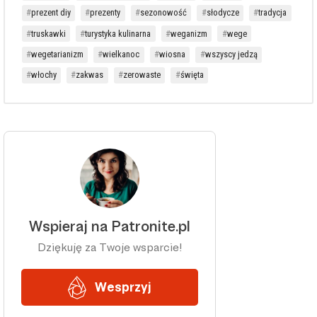
prezent diy
prezenty
sezonowość
słodycze
tradycja
truskawki
turystyka kulinarna
weganizm
wege
wegetarianizm
wielkanoc
wiosna
wszyscy jedzą
włochy
zakwas
zerowaste
święta