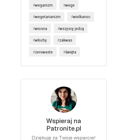
weganizm
wege
wegetarianizm
wielkanoc
wiosna
wszyscy jedzą
włochy
zakwas
zerowaste
święta