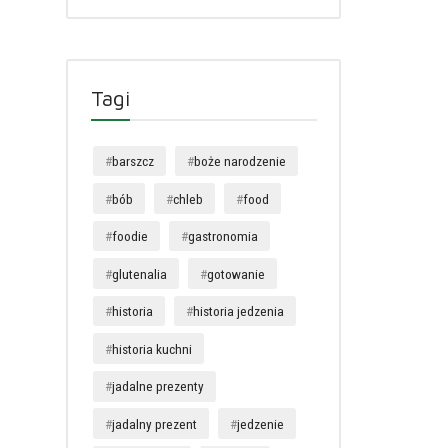
Tagi
barszcz
boże narodzenie
bób
chleb
food
foodie
gastronomia
glutenalia
gotowanie
historia
historia jedzenia
historia kuchni
jadalne prezenty
jadalny prezent
jedzenie