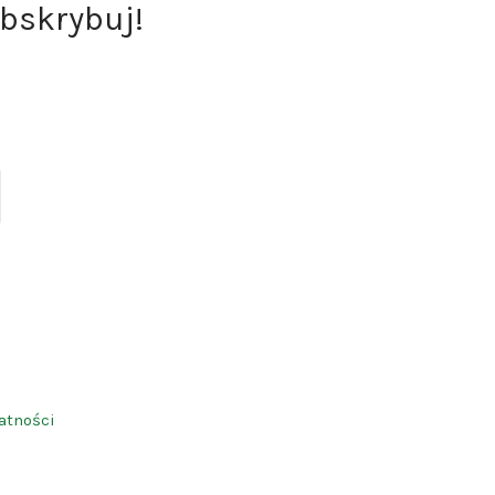
bskrybuj!
ite
atności