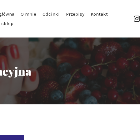
główna
O mnie
Odcinki
Przepisy
Kontakt
| sklep
acyjna