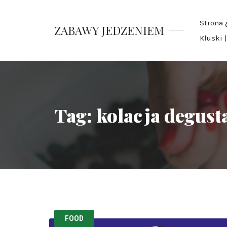
Strona 
ZABAWY JEDZENIEM
Kluski 
Pauliny
Nawrockiej
Tag:
kolacja degust
FOOD