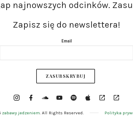
gap najnowszych odcinków. Zasu
Zapisz się do newslettera!
Email
Instargram
Facebook
Soundcloud
YouTube
Spotify
itunes
RSS
Patron
Profile
Channel
6
zabawy jedzeniem
. All Rights Reserved.
Polityka pryw