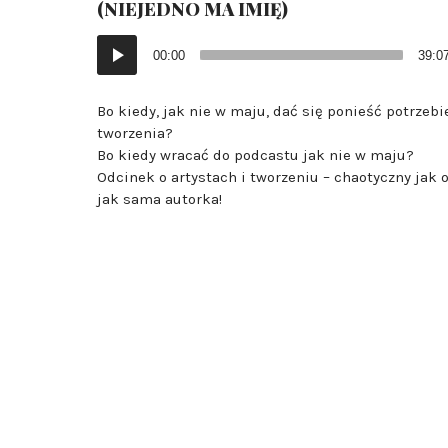
(NIEJEDNO MA IMIĘ)
Odtwarzacz
00:00
39:0
plików
dźwiękowych
Bo kiedy, jak nie w maju, dać się ponieść potrzebi
tworzenia?
Bo kiedy wracać do podcastu jak nie w maju?
Odcinek o artystach i tworzeniu – chaotyczny jak 
jak sama autorka!