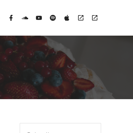
Instargram
Facebook
Soundcloud
YouTube
Spotify
itunes
RSS
Patronite
Profile
Channel