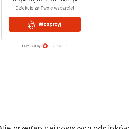
Nie przegap najnowszych odcinków