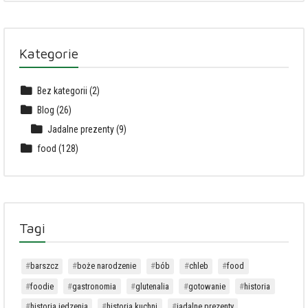
Kategorie
Bez kategorii
(2)
Blog
(26)
Jadalne prezenty
(9)
food
(128)
Tagi
barszcz
boże narodzenie
bób
chleb
food
foodie
gastronomia
glutenalia
gotowanie
historia
historia jedzenia
historia kuchni
jadalne prezenty