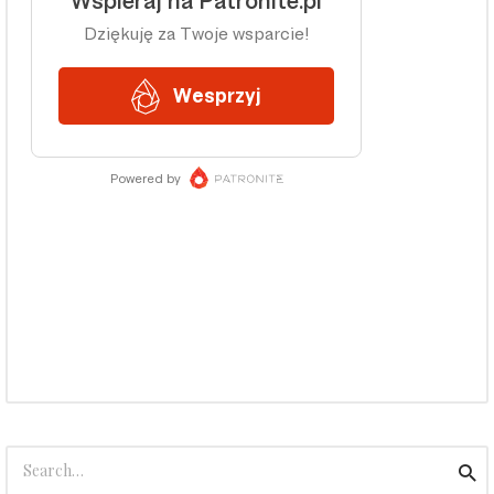
Search
Sea
for: