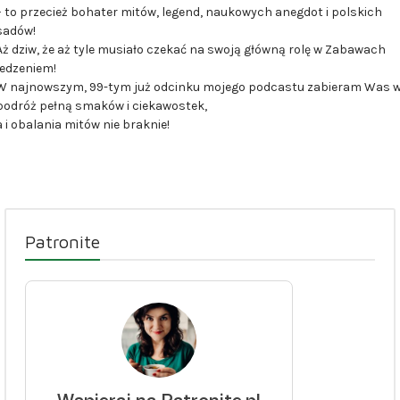
– to przecież bohater mitów, legend, naukowych anegdot i polskich
sadów!
Aż dziw, że aż tyle musiało czekać na swoją główną rolę w Zabawach
jedzeniem!
W najnowszym, 99-tym już odcinku mojego podcastu zabieram Was 
podróż pełną smaków i ciekawostek,
a i obalania mitów nie braknie!
Patronite