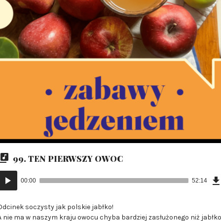
99. TEN PIERWSZY OWOC
Odtwarzacz
00:00
52:14
plików
dźwiękowych
Odcinek soczysty jak polskie jabłko!
A nie ma w naszym kraju owocu chyba bardziej zasłużonego niż jabłk