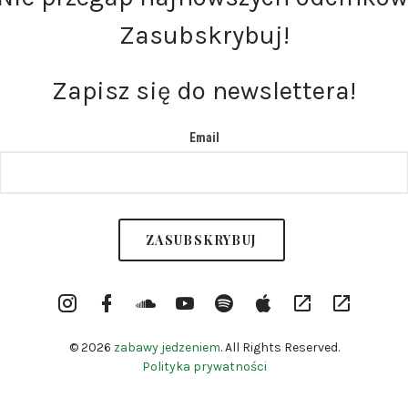
Zasubskrybuj!
Zapisz się do newslettera!
Email
Instargram
Facebook
Soundcloud
YouTube
Spotify
itunes
RSS
Patronite
Profile
Channel
© 2026
zabawy jedzeniem
. All Rights Reserved.
Polityka prywatności