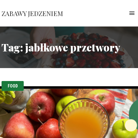
ZABAWY JEDZENIEM
T
n
Pauliny
Nawrockiej
Tag:
jabłkowe przetwory
FOOD