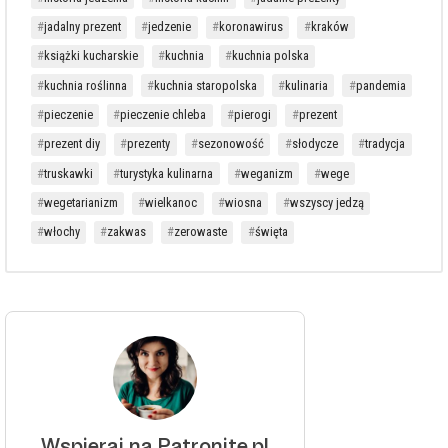
jadalny prezent
jedzenie
koronawirus
kraków
książki kucharskie
kuchnia
kuchnia polska
kuchnia roślinna
kuchnia staropolska
kulinaria
pandemia
pieczenie
pieczenie chleba
pierogi
prezent
prezent diy
prezenty
sezonowość
słodycze
tradycja
truskawki
turystyka kulinarna
weganizm
wege
wegetarianizm
wielkanoc
wiosna
wszyscy jedzą
włochy
zakwas
zerowaste
święta