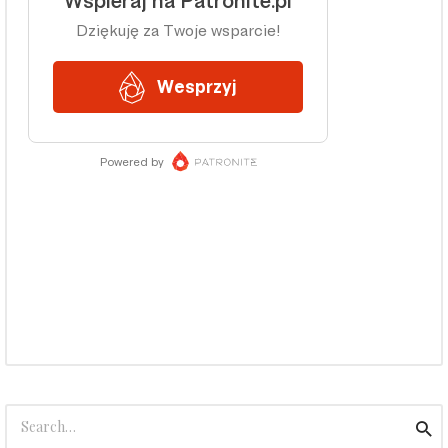
Search
Sea
for: