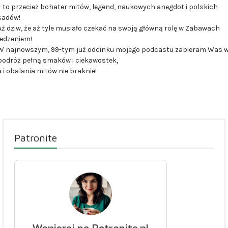
– to przecież bohater mitów, legend, naukowych anegdot i polskich
sadów!
Aż dziw, że aż tyle musiało czekać na swoją główną rolę w Zabawach
jedzeniem!
W najnowszym, 99-tym już odcinku mojego podcastu zabieram Was 
podróż pełną smaków i ciekawostek,
a i obalania mitów nie braknie!
Patronite