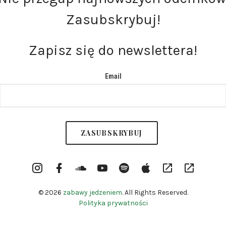
Zasubskrybuj!
Zapisz się do newslettera!
Email
Instargram
Facebook
Soundcloud
YouTube
Spotify
itunes
RSS
Patronite
Profile
Channel
© 2026
zabawy jedzeniem
. All Rights Reserved.
Polityka prywatności