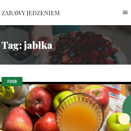
ZABAWY JEDZENIEM
T
n
Pauliny
Nawrockiej
Tag:
jabłka
FOOD