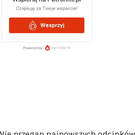
Nie przegap najnowszych odcinków