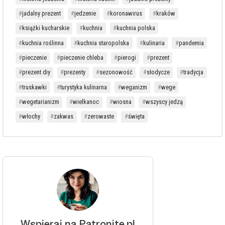
jadalny prezent
jedzenie
koronawirus
kraków
książki kucharskie
kuchnia
kuchnia polska
kuchnia roślinna
kuchnia staropolska
kulinaria
pandemia
pieczenie
pieczenie chleba
pierogi
prezent
prezent diy
prezenty
sezonowość
słodycze
tradycja
truskawki
turystyka kulinarna
weganizm
wege
wegetarianizm
wielkanoc
wiosna
wszyscy jedzą
włochy
zakwas
zerowaste
święta