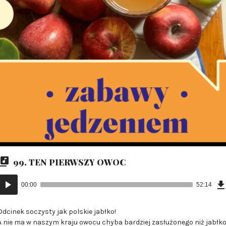
99. TEN PIERWSZY OWOC
Odtwarzacz
00:00
52:14
plików
dźwiękowych
Odcinek soczysty jak polskie jabłko!
A nie ma w naszym kraju owocu chyba bardziej zasłużonego niż jabłk