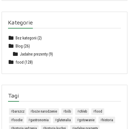
Kategorie
Bez kategorii
(2)
Blog
(26)
Jadalne prezenty
(9)
food
(128)
Tagi
barszcz
boże narodzenie
bób
chleb
food
foodie
gastronomia
glutenalia
gotowanie
historia
historia jedzenia
historia kuchni
jadalne prezenty