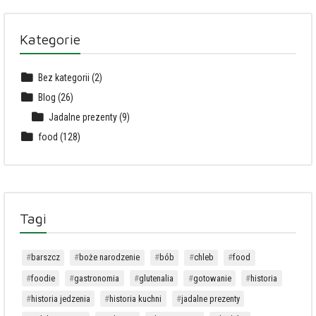
Kategorie
Bez kategorii
(2)
Blog
(26)
Jadalne prezenty
(9)
food
(128)
Tagi
barszcz
boże narodzenie
bób
chleb
food
foodie
gastronomia
glutenalia
gotowanie
historia
historia jedzenia
historia kuchni
jadalne prezenty