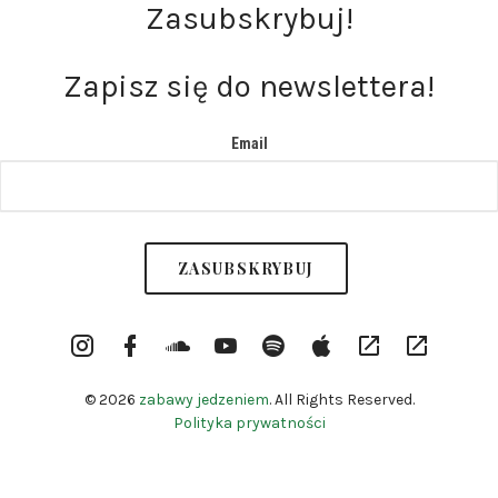
Zasubskrybuj!
Zapisz się do newslettera!
Email
Instargram
Facebook
Soundcloud
YouTube
Spotify
itunes
RSS
Patronite
Profile
Channel
© 2026
zabawy jedzeniem
. All Rights Reserved.
Polityka prywatności