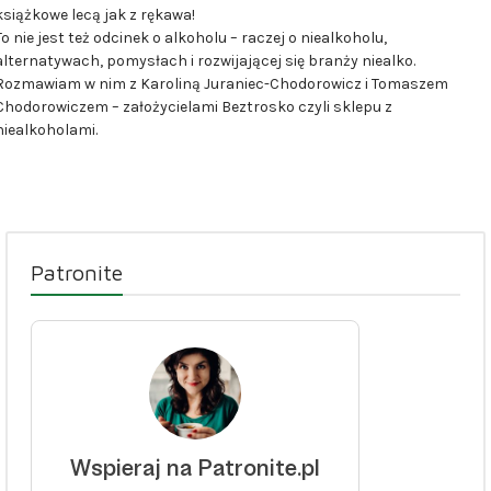
książkowe lecą jak z rękawa!
To nie jest też odcinek o alkoholu – raczej o niealkoholu,
alternatywach, pomysłach i rozwijającej się branży niealko.
Rozmawiam w nim z Karoliną Juraniec-Chodorowicz i Tomaszem
Chodorowiczem – założycielami Beztrosko czyli sklepu z
niealkoholami.
Patronite