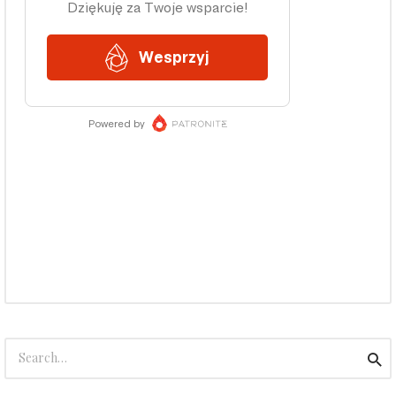
Search
Sea
for: