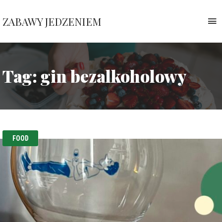
ZABAWY JEDZENIEM
T
n
Pauliny
Nawrockiej
Tag:
gin bezalkoholowy
FOOD