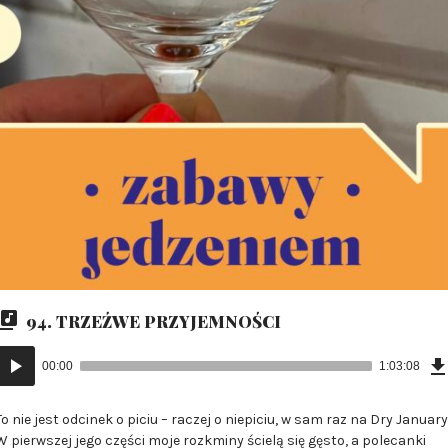
94. TRZEŹWE PRZYJEMNOŚCI
Odtwarzacz
00:00
1:03:08
plików
dźwiękowych
To nie jest odcinek o piciu – raczej o niepiciu, w sam raz na Dry January
W pierwszej jego części moje rozkminy ścielą się gęsto, a polecanki