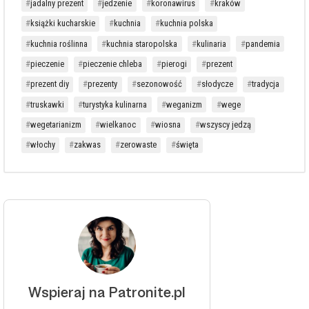
jadalny prezent
jedzenie
koronawirus
kraków
książki kucharskie
kuchnia
kuchnia polska
kuchnia roślinna
kuchnia staropolska
kulinaria
pandemia
pieczenie
pieczenie chleba
pierogi
prezent
prezent diy
prezenty
sezonowość
słodycze
tradycja
truskawki
turystyka kulinarna
weganizm
wege
wegetarianizm
wielkanoc
wiosna
wszyscy jedzą
włochy
zakwas
zerowaste
święta