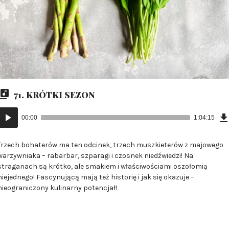
71. KRÓTKI SEZON
Odtwarzacz
00:00
1:04:15
plików
dźwiękowych
Trzech bohaterów ma ten odcinek, trzech muszkieterów z majowego
warzywniaka – rabarbar, szparagi i czosnek niedźwiedzi! Na
straganach są krótko, ale smakiem i właściwościami oszołomią
niejednego! Fascynującą mają też historię i jak się okazuje –
nieograniczony kulinarny potencjał!