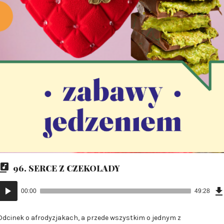
96. SERCE Z CZEKOLADY
Odtwarzacz
00:00
49:28
plików
dźwiękowych
Odcinek o afrodyzjakach, a przede wszystkim o jednym z