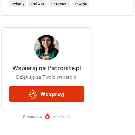
włochy
zakwas
zerowaste
święta