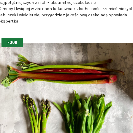
najpotężniejszych z nich – aksamitnej czekoladzie!
O mocy tkwiącej w ziarnach kakaowca, szlachetności rzemieślniczyc
tabliczek i wieloletniej przygodzie z jakościową czekoladą opowiada
ekspertka
FOOD