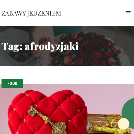
ZABAWY JEDZENIEM
T
n
Pauliny
Nawrockiej
Tag:
afrodyzjaki
FOOD