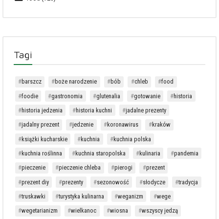
Tagi
barszcz
boże narodzenie
bób
chleb
food
foodie
gastronomia
glutenalia
gotowanie
historia
historia jedzenia
historia kuchni
jadalne prezenty
jadalny prezent
jedzenie
koronawirus
kraków
książki kucharskie
kuchnia
kuchnia polska
kuchnia roślinna
kuchnia staropolska
kulinaria
pandemia
pieczenie
pieczenie chleba
pierogi
prezent
prezent diy
prezenty
sezonowość
słodycze
tradycja
truskawki
turystyka kulinarna
weganizm
wege
wegetarianizm
wielkanoc
wiosna
wszyscy jedzą