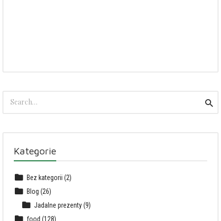
Search
Sea
for:
Kategorie
Bez kategorii
(2)
Blog
(26)
Jadalne prezenty
(9)
food
(128)