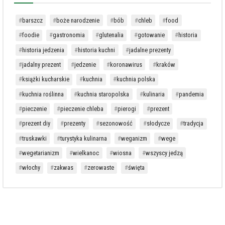
barszcz
boże narodzenie
bób
chleb
food
foodie
gastronomia
glutenalia
gotowanie
historia
historia jedzenia
historia kuchni
jadalne prezenty
jadalny prezent
jedzenie
koronawirus
kraków
książki kucharskie
kuchnia
kuchnia polska
kuchnia roślinna
kuchnia staropolska
kulinaria
pandemia
pieczenie
pieczenie chleba
pierogi
prezent
prezent diy
prezenty
sezonowość
słodycze
tradycja
truskawki
turystyka kulinarna
weganizm
wege
wegetarianizm
wielkanoc
wiosna
wszyscy jedzą
włochy
zakwas
zerowaste
święta