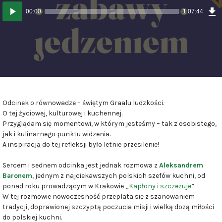
D
Odtwarzacz
E
00:00
1:07:44
(
plików
M
dźwiękowych
Odcinek o równowadze – świętym Graalu ludzkości.
O tej życiowej, kulturowej i kuchennej.
Przyglądam się momentowi, w którym jesteśmy – tak z osobistego,
jak i kulinarnego punktu widzenia.
A inspiracją do tej refleksji było letnie przesilenie!
Sercem i sednem odcinka jest jednak rozmowa z
Aleksandrem
Baronem
, jednym z najciekawszych polskich szefów kuchni, od
ponad roku prowadzącym w Krakowie „
Kapłony i szczeżuje
”.
W tej rozmowie nowoczesność przeplata się z szanowaniem
tradycji, doprawionej szczyptą poczucia misji i wielką dozą miłości
do polskiej kuchni.