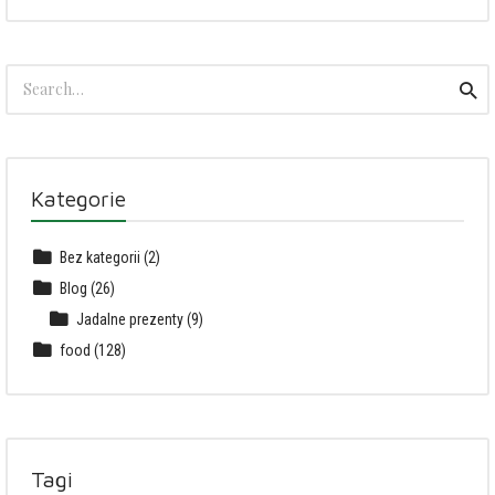
Search
Sea
for:
Kategorie
Bez kategorii
(2)
Blog
(26)
Jadalne prezenty
(9)
food
(128)
Tagi