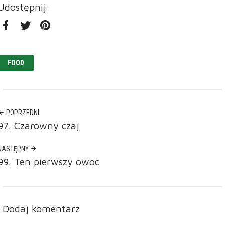
Udostępnij:
Facebook
Twitter
Pinterest
FOOD
POPRZEDNI
97. Czarowny czaj
NASTĘPNY
99. Ten pierwszy owoc
Dodaj komentarz