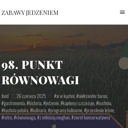
ZABAWY JEDZENIEM
T
n
Pauliny
Nawrockiej
98. PUNKT
RÓWNOWAGI
Posted
Posted
Posted
food
26 czerwca 2025
ai w kuchni
,
aleksander baron
,
in:
on
in:
gastronomia
,
historia
,
jedzenie
,
kapłony i szczeżuje
,
kuchnia
,
kuchnia polska
,
kulinaria
,
programy kulinarne
,
przesilenie letnie
,
retro
,
równowaga
,
z miłością meghan
,
zwrot konserwatywny