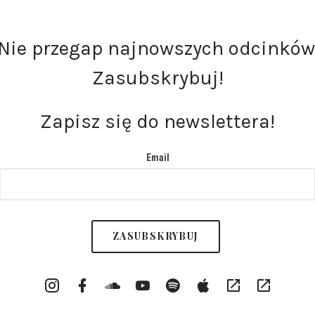
Nie przegap najnowszych odcinków
Zasubskrybuj!
Zapisz się do newslettera!
Email
Instargram
Facebook
Soundcloud
YouTube
Spotify
itunes
RSS
Patronite
Profile
Channel