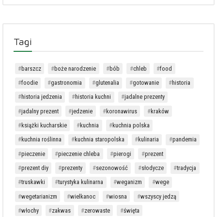
Tagi
barszcz
boże narodzenie
bób
chleb
food
foodie
gastronomia
glutenalia
gotowanie
historia
historia jedzenia
historia kuchni
jadalne prezenty
jadalny prezent
jedzenie
koronawirus
kraków
książki kucharskie
kuchnia
kuchnia polska
kuchnia roślinna
kuchnia staropolska
kulinaria
pandemia
pieczenie
pieczenie chleba
pierogi
prezent
prezent diy
prezenty
sezonowość
słodycze
tradycja
truskawki
turystyka kulinarna
weganizm
wege
wegetarianizm
wielkanoc
wiosna
wszyscy jedzą
włochy
zakwas
zerowaste
święta