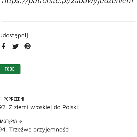
https://patronite.pl/zabawyjedzeniem
Udostępnij:
Facebook
Twitter
Pinterest
FOOD
POPRZEDNI
92. Z ziemi włoskiej do Polski
NASTĘPNY
94. Trzeźwe przyjemności