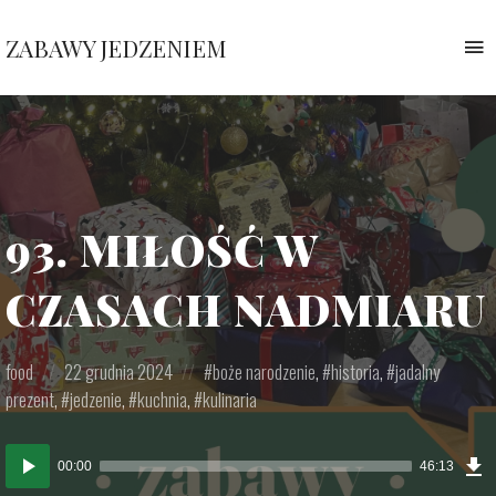
ZABAWY JEDZENIEM
T
n
Pauliny
Nawrockiej
93. MIŁOŚĆ W
CZASACH NADMIARU
Posted
Posted
Posted
food
22 grudnia 2024
boże narodzenie
,
historia
,
jadalny
in:
on
in:
prezent
,
jedzenie
,
kuchnia
,
kulinaria
D
Odtwarzacz
E
00:00
46:13
(
plików
M