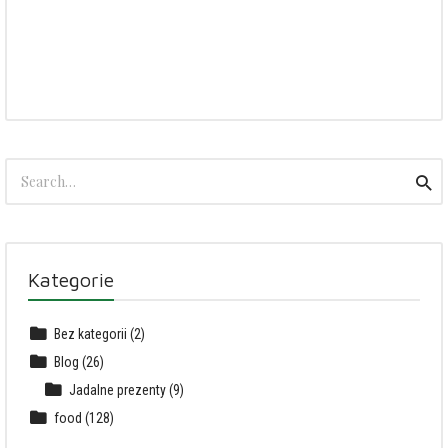
Search
Sea
for:
Kategorie
Bez kategorii
(2)
Blog
(26)
Jadalne prezenty
(9)
food
(128)