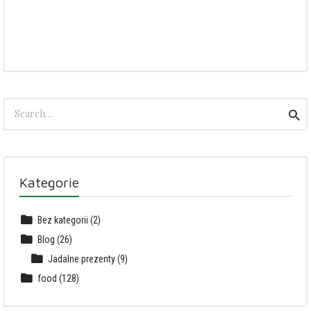
Search
Sea
for:
Kategorie
Bez kategorii
(2)
Blog
(26)
Jadalne prezenty
(9)
food
(128)