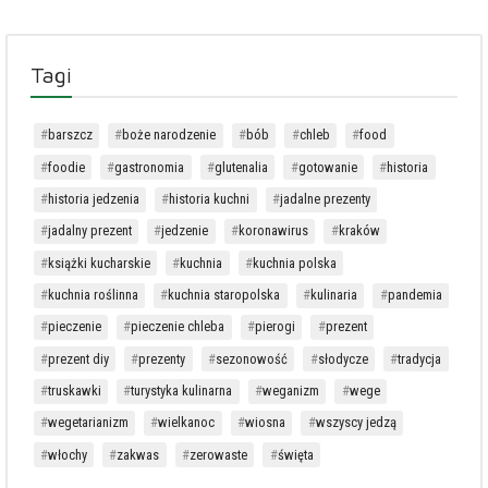
Tagi
barszcz
boże narodzenie
bób
chleb
food
foodie
gastronomia
glutenalia
gotowanie
historia
historia jedzenia
historia kuchni
jadalne prezenty
jadalny prezent
jedzenie
koronawirus
kraków
książki kucharskie
kuchnia
kuchnia polska
kuchnia roślinna
kuchnia staropolska
kulinaria
pandemia
pieczenie
pieczenie chleba
pierogi
prezent
prezent diy
prezenty
sezonowość
słodycze
tradycja
truskawki
turystyka kulinarna
weganizm
wege
wegetarianizm
wielkanoc
wiosna
wszyscy jedzą
włochy
zakwas
zerowaste
święta