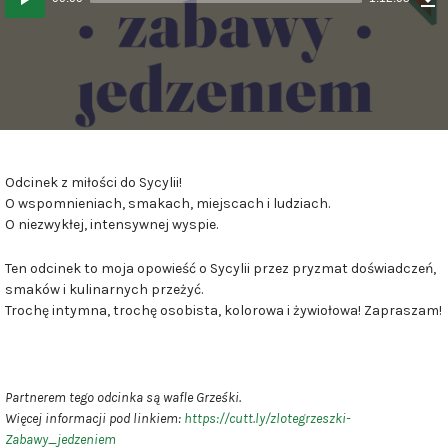
(
plików
M
dźwiękowych
Odcinek z miłości do Sycylii!
O wspomnieniach, smakach, miejscach i ludziach.
O niezwykłej, intensywnej wyspie.
Ten odcinek to moja opowieść o Sycylii przez pryzmat doświadczeń,
smaków i kulinarnych przeżyć.
Trochę intymna, trochę osobista, kolorowa i żywiołowa! Zapraszam!
Partnerem tego odcinka są wafle Grześki.
Więcej informacji pod linkiem:
https://cutt.ly/zlotegrzeszki-
Zabawy_jedzeniem