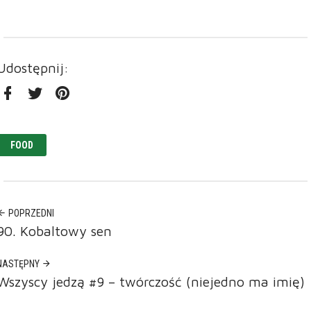
Udostępnij:
Facebook
Twitter
Pinterest
FOOD
POPRZEDNI
90. Kobaltowy sen
NASTĘPNY
Wszyscy jedzą #9 – twórczość (niejedno ma imię)